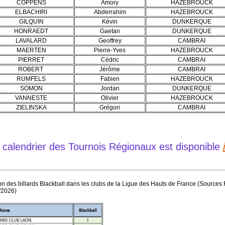
COPPENS
Amory
HAZEBROUCK
ELBACHIRI
Abderrahim
HAZEBROUCK
GILQUIN
Kévin
DUNKERQUE
HONRAEDT
Gaetan
DUNKERQUE
LAVALARD
Geoffrey
CAMBRAI
MAERTEN
Pierre-Yves
HAZEBROUCK
PIERRET
Cédric
CAMBRAI
ROBERT
Jérôme
CAMBRAI
RUMFELS
Fabien
HAZEBROUCK
SOMON
Jordan
DUNKERQUE
VANNESTE
Olivier
HAZEBROUCK
ZIELINSKA
Grégori
CAMBRAI
 calendrier des Tournois Régionaux est disponible
on des billards Blackball dans les clubs de la Ligue des Hauts de France (Sources
/2026)