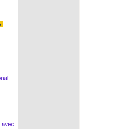
es
onal
s avec