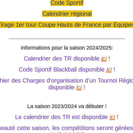
Code Sportif
Calendrier régional
Tirage 1er tour Coupe Hauts de France par Equip
--------------------------------------------------------------------------------------------------
Informations pour la saison 2024/2025:
Calendrier des TR disponible
ici
!
Code Sportif Blackball disponible
ici
!
hier des Charges d'organisation d'un Tournoi Régi
disponible
ici
!
La saison 2023/2024 va débuter !
Le calendrier des TR est disponible
ici
!
eauté cette saison, les compétitions seront gérée