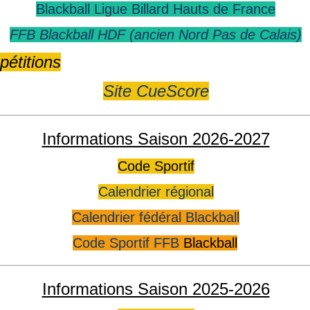
Blackball Ligue Billard Hauts de France
FFB Blackball HDF (ancien Nord Pas de Calais)
étitions
Site CueScore
Informations Saison 2026-2027
Code Sportif
Calendrier régional
Calendrier fédéral Blackball
Code Sportif FFB
Blackball
Informations Saison 2025-2026