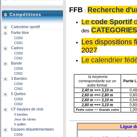
FFB
Recherche d'u
:
Compétitions
Le
code Sportif
Calendrier sportif
CATEGORIES
des
Partie libre
CD59
Les dispositions 
CD62
Cadres
2027
CD59
Le calendrier féd
CD62
Bande
CD59
CD62
la moyenne
3 Bandes
correspondante sur un
Partie L
CD59
autre format.
CD62
2,40 m ==>
3,10 m
0,48
5 Quilles
2,60 m ==>
2,80 m
0,80
CD59
2,60 m
==>
3,10 m
0,64
CD62
2,80 m ==>
3,10 m
0,80
CF équipes de club
1,00
Petits coins
=>
Grands coins
3 bandes
Jeux de séries
5 quilles
Ligue 
Equipes départementales
CD59