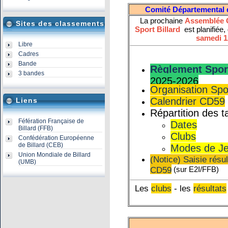
Comité Départemental
La prochaine
Assemblée G
Sites des classements
Sport Billard
est planifiée,
samedi 1
Libre
Cadres
Bande
Règlement Spor
3 bandes
2025-2026
Organisation Spo
Calendrier CD59
Liens
Répartition des 
Féfération Française de
Dates
Billard (FFB)
Clubs
Confédération Européenne
de Billard (CEB)
Modes de J
Union Mondiale de Billard
(Notice) Saisie résu
(UMB)
CD59
(sur E2I/FFB)
Les
clubs
- les
résultats