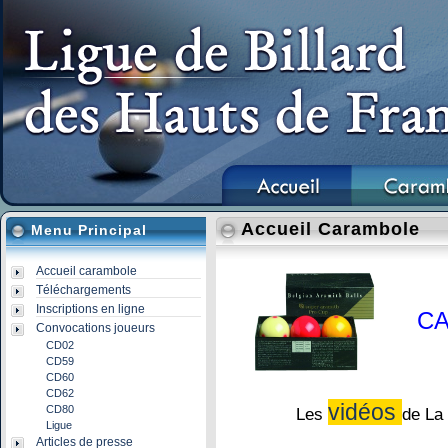
Accueil Carambole
Menu Principal
Accueil carambole
Téléchargements
Inscriptions en ligne
C
Convocations joueurs
CD02
CD59
CD60
CD62
vidéos
CD80
Les
de La
Ligue
Articles de presse