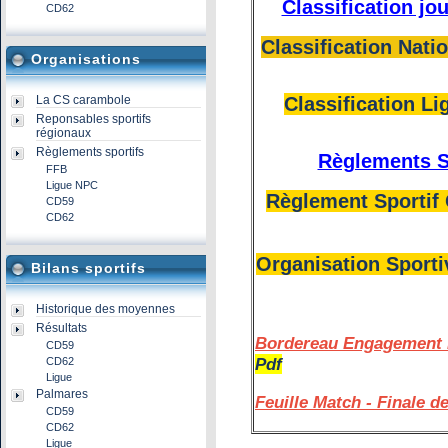
Classification jo
CD62
Classification Nati
Organisations
La CS carambole
Classification Li
Reponsables sportifs
régionaux
Règlements sportifs
Règlements S
FFB
Ligue NPC
Règlement Sportif
CD59
CD62
Organisation Sporti
Bilans sportifs
Historique des moyennes
Résultats
Bordereau Engagement F
CD59
Pdf
CD62
Ligue
Palmares
Feuille Match - Finale de
CD59
CD62
Ligue