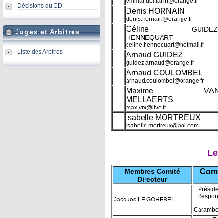
emmanuel.taffin@orange.fr
Décisions du CD
Denis HORNAIN
d
enis.hornain@orange.fr
Céline
GUIDEZ
Juges et Arbitres
HENNEQUART
celine.hennequart@hotmail.fr
Liste des Arbitres
Arnaud GUIDEZ
guidez.arnaud@orange.fr
Arnaud COULOMBEL
arnaud.coulombel@orange.fr
Maxime VA
MELLAERTS
max.vm@live.fr
Isabelle MORTREUX
isabelle.mortreux@aol.com
Le
Membres Comité
Comm
Directeur
Présid
Respons
Jacques LE GOHEBEL
Carambo