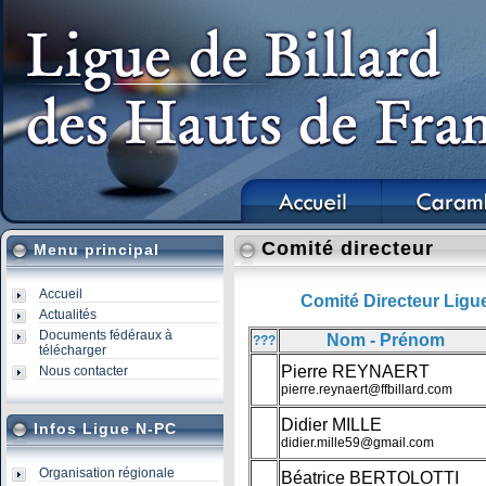
Comité directeur
Menu principal
Accueil
Comité Directeur Ligu
Actualités
Documents fédéraux à
Nom - Prénom
???
télécharger
Pierre REYNAERT
Nous contacter
pierre.reynaert@ffbillard.com
Didier MILLE
Infos Ligue N-PC
didier.mille59@gmail.com
Organisation régionale
Béatrice BERTOLOTTI