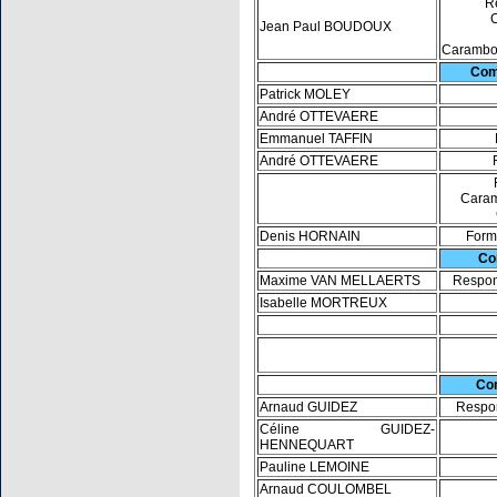
R
C
Jean Paul BOUDOUX
Carambol
Com
Patrick MOLEY
André OTTEVAERE
Emmanuel TAFFIN
André OTTEVAERE
Caram
Denis HORNAIN
Form
Co
Maxime VAN MELLAERTS
Respon
Isabelle MORTREUX
Com
Arnaud GUIDEZ
Respon
Céline GUIDEZ-
HENNEQUART
Pauline LEMOINE
Arnaud COULOMBEL