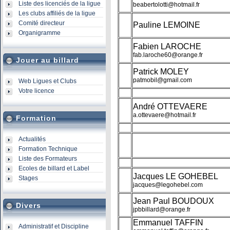
Liste des licenciés de la ligue
beabertolotti@hotmail.fr
Les clubs affiliés de la ligue
Comité directeur
Pauline LEMOINE
Organigramme
Fabien LAROCHE
fab.laroche60@orange.fr
Jouer au billard
Patrick MOLEY
patmobil@gmail.com
Web Ligues et Clubs
Votre licence
André OTTEVAERE
a.ottevaere@hotmail.fr
Formation
Actualités
Formation Technique
Liste des Formateurs
Ecoles de billard et Label
Jacques LE GOHEBEL
Stages
jacques@legohebel.com
Jean Paul BOUDOUX
Divers
jpbbillard@orange.fr
Emmanuel TAFFIN
Administratif et Discipline