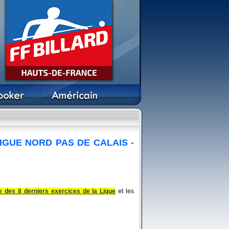
GUE NORD PAS DE CALAIS -
ère des 8 derniers exercices de la Ligue
et les