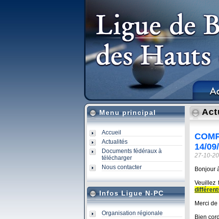
Act
Menu principal
Accueil
COMP
Actualités
14/09
Documents fédéraux à
27-10-20
télécharger
Nous contacter
Bonjour à
Veuillez
différen
Infos Ligue N-PC
Merci de 
Organisation régionale
Bien cor