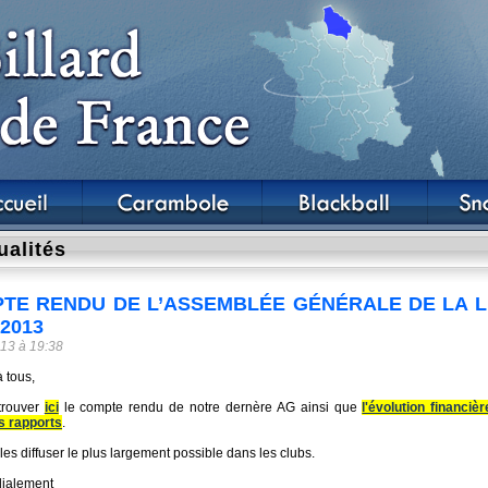
ualités
TE RENDU DE L’ASSEMBLÉE GÉNÉRALE DE LA LI
/2013
13 à 19:38
 tous,
 trouver
ici
le compte rendu de notre dernère AG ainsi que
l'évolution financi
ts rapports
.
les diffuser le plus largement possible dans les clubs.
dialement